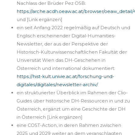
werden.
Nachlass der Brüder Pez OSB:
Über
https://arche.acdh.oeaw.ac.at/browser/oeaw_detail/
dieser
und [Link ergänzen]
Liste
ein seit Anfang 2022 regelmäßig auf Deutsch und
gibt
Englisch erscheinender Digital-Humanities-
es
Newsletter, der aus der Perspektive der
außerdem
Historisch-Kulturwissenschaftlichen Fakultät der
einen
Universität Wien das DH-Geschehen in
Kurz-
Österreich und international dokumentiert:
Überblick
https://hist-kult.univie.ac.at/forschung-und-
über
digitales/digitales/newsletter-archiv/
die
ein strukturierter Überblick im Rahmen der Clio-
vorhandenen
Guides über historische DH-Ressourcen in und zu
Teilprojekte.
Österreich, ergänzt um eine Geschichte der DH
in Österreich [Link ergänzen]
>>
eine COST-Action, in deren Rahmen zwischen
Der
2025 und 2029 weiter an dem veranschlagten