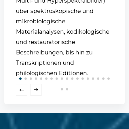
obei
Multi- und Hyperspektralbilder)
RNABl
t
über spektroskopische und
solch
mikrobiologische
und w
Materialanalysen, kodikologische
erwei
und restauratorische
Beschreibungen, bis hin zu
Transkriptionen und
philologischen Editionen.