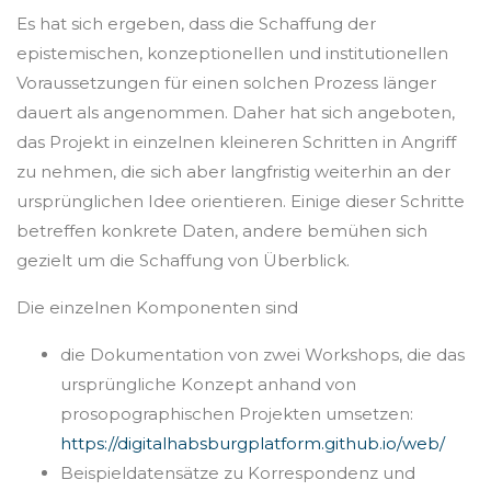
oberen
Es hat sich ergeben, dass die Schaffung der
Bildschirmrand,
epistemischen, konzeptionellen und institutionellen
als
Voraussetzungen für einen solchen Prozess länger
auch
dauert als angenommen. Daher hat sich angeboten,
über
das Projekt in einzelnen kleineren Schritten in Angriff
unseren
zu nehmen, die sich aber langfristig weiterhin an der
Netzwerkgraphen
ursprünglichen Idee orientieren. Einige dieser Schritte
sowie
betreffen konkrete Daten, andere bemühen sich
über
gezielt um die Schaffung von Überblick.
eine
Die einzelnen Komponenten sind
Liste
am
die Dokumentation von zwei Workshops, die das
Ende
ursprüngliche Konzept anhand von
der
prosopographischen Projekten umsetzen:
Seite
https://digitalhabsburgplatform.github.io/web/
angesteuert
Beispieldatensätze zu Korrespondenz und