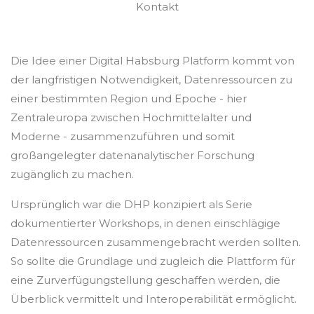
Kontakt
Digitale
Transformation
der
Die Idee einer Digital Habsburg Platform kommt von
Österreichischen
der langfristigen Notwendigkeit, Datenressourcen zu
Geisteswissenschaften
einer bestimmten Region und Epoche - hier
Zentraleuropa zwischen Hochmittelalter und
Moderne - zusammenzuführen und somit
>>
großangelegter datenanalytischer Forschung
Die
zugänglich zu machen.
einzelnen
Teilprojekte
Ursprünglich war die DHP konzipiert als Serie
können
dokumentierter Workshops, in denen einschlägige
sowohl
Datenressourcen zusammengebracht werden sollten.
über
So sollte die Grundlage und zugleich die Plattform für
die
eine Zurverfügungstellung geschaffen werden, die
Navigationsleiste
Überblick vermittelt und Interoperabilität ermöglicht.
am