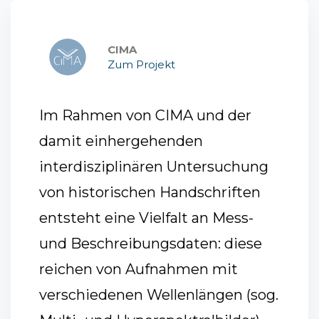
CIMA
Zum Projekt
lines"
Im Rahmen von CIMA und der
Die K
ELD
damit einhergehenden
Bestä
 and
interdisziplinären Untersuchung
und B
er
von historischen Handschriften
bibli
entsteht eine Vielfalt an Mess-
Diese
und Beschreibungsdaten: diese
an ve
che
reichen von Aufnahmen mit
ange
verschiedenen Wellenlängen (sog.
modif