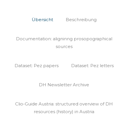
Übersicht
Beschreibung
Documentation: aligninng prosopographical
sources
Dataset: Pez papers
Dataset: Pez letters
Willkommen
DH Newsletter Archive
auf
der
offiziellen
Clio-Guide Austria: structured overview of DH
Website
resources (history) in Austria
von
DiTAH: